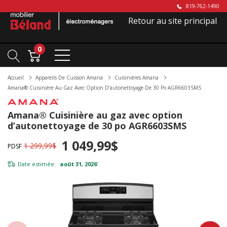
819-762-1490
Retour au site principal
0
Accueil
Appareils De Cuisson Amana
Cuisinières Amana
Amana® Cuisinière Au Gaz Avec Option D’autonettoyage De 30 Po AGR6603SMS
Amana® Cuisinière au gaz avec option
d’autonettoyage de 30 po AGR6603SMS
1 049,99$
1 299,99$
PDSF
Date estimée:
août 31, 2026
*