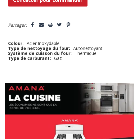
vous!
il
5 customers are viewing this product
n’en
Partager:
reste
plus
Colour:
Acier Inoxydable
Type de nettoyage du four:
Autonettoyant
que
Système de cuisson du four:
Thermique
Type de carburant:
Gaz