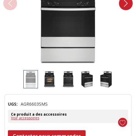
UGS:
AGR6603SMS
Ce produit a des accessoires
Voir accessoires
Dépêchez-
Contacter pour commander