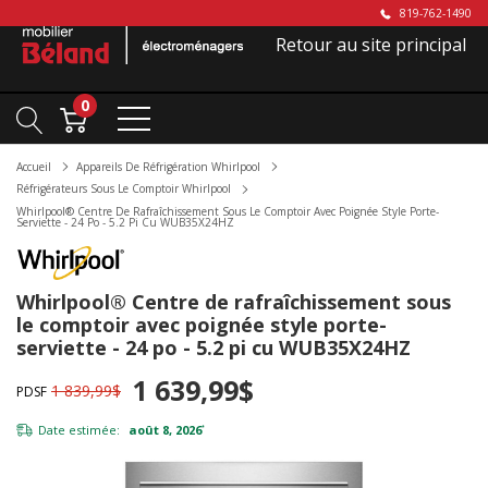
819-762-1490
Retour au site principal
0
Accueil
Appareils De Réfrigération Whirlpool
Réfrigérateurs Sous Le Comptoir Whirlpool
Whirlpool® Centre De Rafraîchissement Sous Le Comptoir Avec Poignée Style Porte-
Serviette - 24 Po - 5.2 Pi Cu WUB35X24HZ
Whirlpool® Centre de rafraîchissement sous
le comptoir avec poignée style porte-
serviette - 24 po - 5.2 pi cu WUB35X24HZ
1 639,99$
1 839,99$
PDSF
Date estimée:
août 8, 2026
*