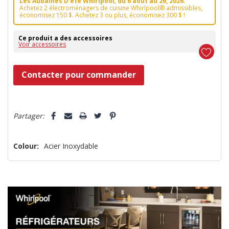
Les Aubaines D'été Whirlpool, du 6 aoüt au 26, 2026.
Achetez 2 électroménagers de cuisine Whirlpool® admissibles,
économisez 150 $. Achetez 3 ou plus, économisez 300 $ !
Ce produit a des accessoires
Voir accessoires
Dépêchez-
Contacter pour commander
vous!
il
5 customers are viewing this product
n’en
Partager:
reste
plus
Colour:
Acier Inoxydable
que