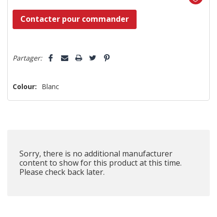
Dépêchez-
Contacter pour commander
vous!
il
5 customers are viewing this product
n’en
Partager:
reste
plus
Colour:
Blanc
que
Sorry, there is no additional manufacturer
content to show for this product at this time.
Please check back later.