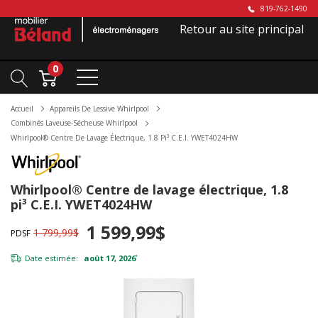
819-762-1490
Retour au site principal
0
Accueil
Appareils De Lessive Whirlpool
Combinés Laveuse-Sécheuse Whirlpool
Whirlpool® Centre De Lavage Électrique, 1.8 Pi³ C.E.I. YWET4024HW
Whirlpool® Centre de lavage électrique, 1.8
pi³ C.E.I. YWET4024HW
1 599,99$
1 799,99$
PDSF
Date estimée:
août 17, 2026
*