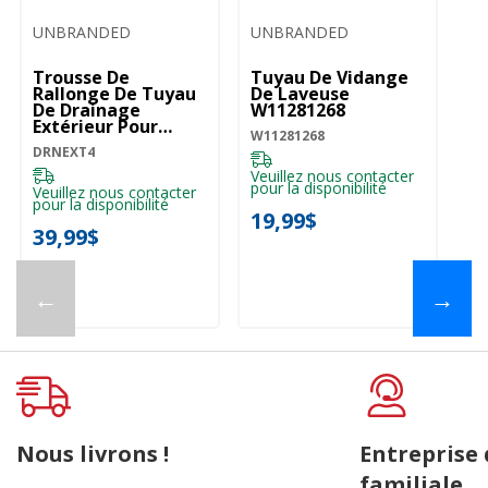
UNBRANDED
UNBRANDED
U
Trousse De
Tuyau De Vidange
Tu
Rallonge De Tuyau
De Laveuse
Pi
De Drainage
W11281268
90
Extérieur Pour
Pa
W11281268
Laveuse DRNEXT4
8
DRNEXT4
82
Veuillez nous contacter
pour la disponibilité
Veuillez nous contacter
Ve
pour la disponibilité
pou
19,99$
39,99$
3
←
→
Nous livrons !
Entreprise
familiale