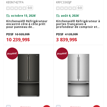
KBSN742TPA
KRFC336SJP
0.0
0.0
octobre 15, 2026
août 6, 2026
*
*
Kitchenaid® Réfrigérateur
Kitchenaid® Réfrigérateur à
encastré côte à côte prêt
portes françaises à
pour panneau de
profondeur de comptoir et
recouvrement - 42 po - 25.5
distributeur d’eau interne
pi cu KBSN742TPA
KRFC336SJP
PDSF
10 939,99$
PDSF
4 139,99$
10 239,99$
3 839,99$
Promo!
Promo!