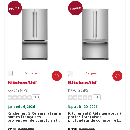
Promo!
Promo!
Comparer
Comparer
KRFC136TPS
KRFC136SPS
0.0
0.0
août 6, 2026
août 20, 2026
*
*
Kitchenaid® Réfrigérateur à
Kitchenaid® Réfrigérateur à
portes françaises,
portes françaises,
profondeur de comptoir et
profondeur de comptoir et
distributeur intérieur de 22
distributeur intérieur de 20
pi cu - 36 po KRFC136TPS
pi cu - 36 po KRFC136SPS
PDSF
3 739,99$
PDSF
3 339,99$