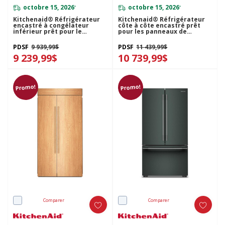
octobre 15, 2026
octobre 15, 2026
*
*
Kitchenaid® Réfrigérateur
Kitchenaid® Réfrigérateur
encastré à congélateur
côte à côte encastré prêt
inférieur prêt pour le
pour les panneaux de
panneau de recouvrement à
recouvrement - 48 po et 30 pi
intérieur platine - 20.8 pi cu
cu KBSN748TPA
PDSF
9 939,99$
PDSF
11 439,99$
et 36 po KBFN536TPA
9 239,99$
10 739,99$
Promo!
Promo!
Comparer
Comparer