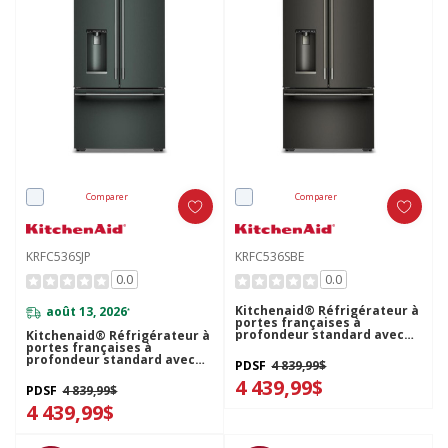
Comparer
Comparer
KRFC536SJP
KRFC536SBE
0.0
0.0
Kitchenaid® Réfrigérateur à
août 13, 2026
*
portes françaises à
profondeur standard avec
Kitchenaid® Réfrigérateur à
remplissage intelligent
portes françaises à
KRFC536SBE
profondeur standard avec
PDSF
4 839,99$
remplissage intelligent
4 439,99$
KRFC536SJP
PDSF
4 839,99$
4 439,99$