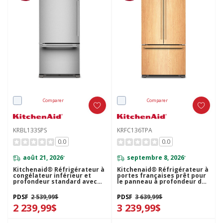
Comparer
Comparer
KRBL133SPS
KRFC136TPA
0.0
0.0
août 21, 2026
septembre 8, 2026
*
*
Kitchenaid® Réfrigérateur à
Kitchenaid® Réfrigérateur à
congélateur inférieur et
portes françaises prêt pour
profondeur standard avec
le panneau à profondeur de
porte à charnière à gauche
comptoir et distributeur
de 22 pi cu - 33 po
intérieur de 22 pi cu - 36 po
PDSF
2 539,99$
PDSF
3 639,99$
KRBL133SPS
KRFC136TPA
2 239,99$
3 239,99$