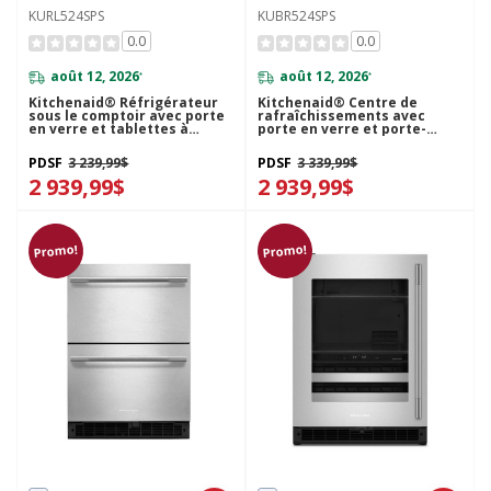
KURL524SPS
KUBR524SPS
0.0
0.0
août 12, 2026
août 12, 2026
*
*
Kitchenaid® Réfrigérateur
Kitchenaid® Centre de
sous le comptoir avec porte
rafraîchissements avec
en verre et tablettes à
porte en verre et porte-
accents métalliques - 24 po
bouteilles à devant en bois -
KURL524SPS
24 po KUBR524SPS
PDSF
3 239,99$
PDSF
3 339,99$
2 939,99$
2 939,99$
Promo!
Promo!