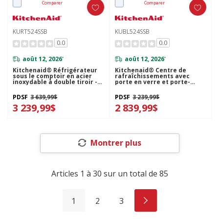
Comparer
Comparer
KURT524SSB
KUBL524SSB
0.0
0.0
août 12, 2026
août 12, 2026
*
*
Kitchenaid® Réfrigérateur
Kitchenaid® Centre de
sous le comptoir en acier
rafraîchissements avec
inoxydable à double tiroir -
porte en verre et porte-
24 po KURT524SSB
bouteilles à devant en métal
- 24 po KUBL524SSB
PDSF
3 639,99$
PDSF
3 239,99$
3 239,99$
2 839,99$
Montrer plus
Articles
1
à
30
sur un total de
85
1
2
3