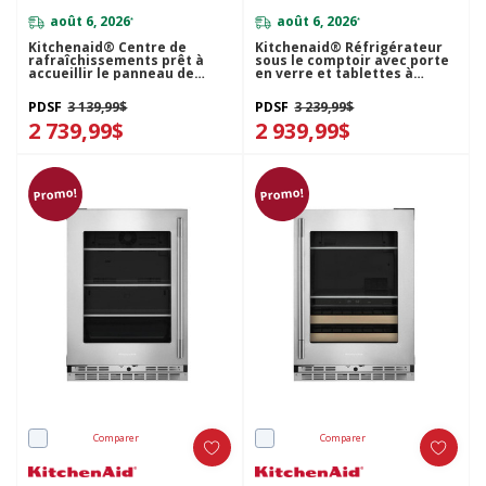
août 6, 2026
août 6, 2026
*
*
Kitchenaid® Centre de
Kitchenaid® Réfrigérateur
rafraîchissements prêt à
sous le comptoir avec porte
accueillir le panneau de
en verre et tablettes à
recouvrement - 24 po
accents métalliques - 24 po
KUBR524SPA
KURR524SPS
PDSF
3 139,99$
PDSF
3 239,99$
2 739,99$
2 939,99$
Promo!
Promo!
Comparer
Comparer