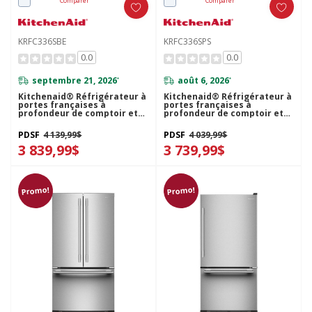
Comparer
Comparer
KRFC336SBE
KRFC336SPS
0.0
0.0
septembre 21, 2026
août 6, 2026
*
*
Kitchenaid® Réfrigérateur à
Kitchenaid® Réfrigérateur à
portes françaises à
portes françaises à
profondeur de comptoir et
profondeur de comptoir et
distributeur d’eau interne
distributeur d’eau interne
KRFC336SBE
KRFC336SPS
PDSF
4 139,99$
PDSF
4 039,99$
3 839,99$
3 739,99$
Promo!
Promo!