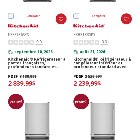
Comparer
Comparer
KRFF136SPS
KRBR133SPS
0.0
0.0
septembre 10, 2026
août 21, 2026
*
*
Kitchenaid® Réfrigérateur à
Kitchenaid® Réfrigérateur à
portes françaises,
congélateur inférieur et
profondeur standard et
profondeur standard avec
distributeur intérieur de 25
porte à charnière à droite de
pi cu - 36 po KRFF136SPS
22 pi cu - 33 po KRBR133SPS
PDSF
3 139,99$
PDSF
2 539,99$
2 839,99$
2 239,99$
Promo!
Promo!