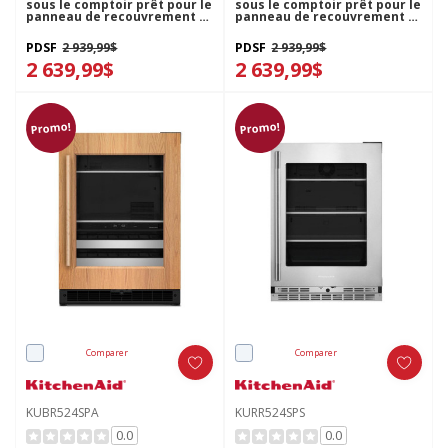
sous le comptoir prêt pour le
sous le comptoir prêt pour le
panneau de recouvrement -
panneau de recouvrement -
24 po KURL124SPA
24 po KURR124SPA
PDSF
2 939,99$
PDSF
2 939,99$
2 639,99$
2 639,99$
Promo!
Promo!
Comparer
Comparer
KUBR524SPA
KURR524SPS
0.0
0.0