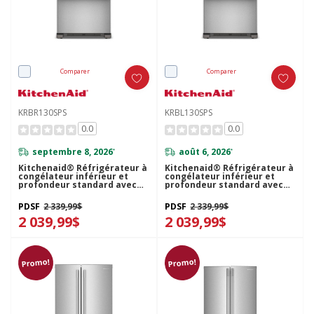
Comparer
Comparer
KRBR130SPS
KRBL130SPS
0.0
0.0
septembre 8, 2026
août 6, 2026
*
*
Kitchenaid® Réfrigérateur à
Kitchenaid® Réfrigérateur à
congélateur inférieur et
congélateur inférieur et
profondeur standard avec
profondeur standard avec
porte à charnière à droite de
porte à charnière à gauche
19 pi cu - 30 po KRBR130SPS
de 19 pi cu - 30 po
PDSF
2 339,99$
PDSF
2 339,99$
KRBL130SPS
2 039,99$
2 039,99$
Promo!
Promo!