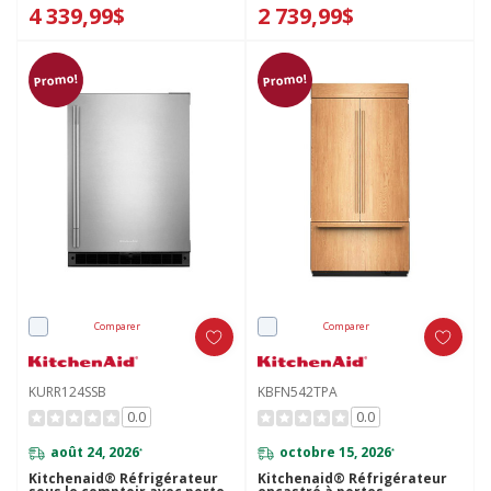
4 339,99$
2 739,99$
Promo!
Promo!
Comparer
Comparer
KURR124SSB
KBFN542TPA
0.0
0.0
août 24, 2026
octobre 15, 2026
*
*
Kitchenaid® Réfrigérateur
Kitchenaid® Réfrigérateur