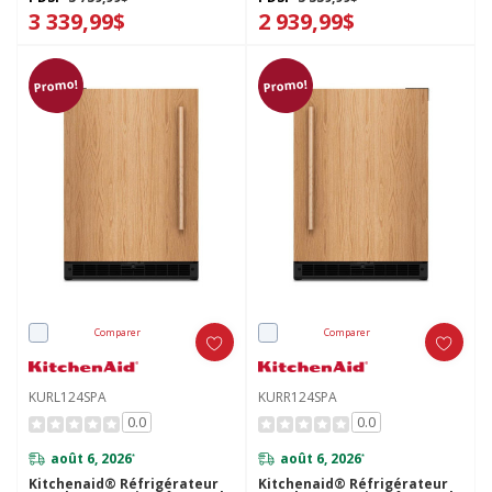
3 339,99$
2 939,99$
Promo!
Promo!
Comparer
Comparer
KURL124SPA
KURR124SPA
0.0
0.0
août 6, 2026
août 6, 2026
*
*
Kitchenaid® Réfrigérateur
Kitchenaid® Réfrigérateur