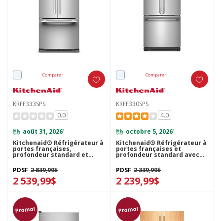
Comparer
Comparer
KRFF333SPS
KRFF330SPS
0.0
4.0
août 31, 2026
octobre 5, 2026
*
*
Kitchenaid® Réfrigérateur à
Kitchenaid® Réfrigérateur à
portes françaises,
portes françaises et
profondeur standard et
profondeur standard avec
distributeur intérieur de 22
distributeur d'eau intérieur ,
pi cu - 33 po KRFF333SPS
fini PrintShield™ - 30 po - 20
PDSF
2 839,99$
PDSF
2 339,99$
pi cu KRFF330SPS
2 539,99$
2 239,99$
Promo!
Promo!