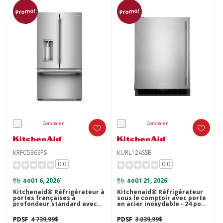
Promo!
Promo!
Comparer
Comparer
KRFC536SPS
KURL124SSB
0.0
0.0
août 6, 2026
août 21, 2026
*
*
Kitchenaid® Réfrigérateur à
Kitchenaid® Réfrigérateur
portes françaises à
sous le comptoir avec porte
profondeur standard avec
en acier inoxydable - 24 po
remplissage intelligent
KURL124SSB
KRFC536SPS
PDSF
4 739,99$
PDSF
3 039,99$