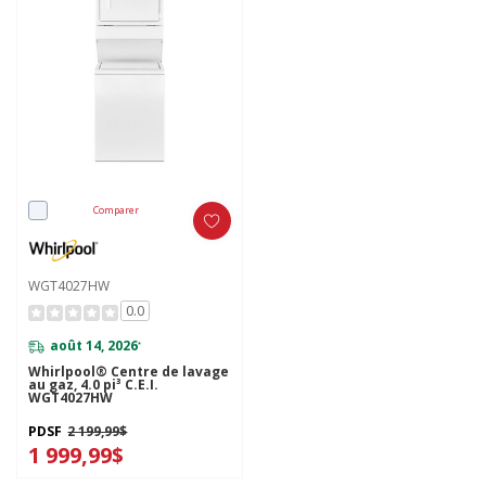
Comparer
WGT4027HW
0.0
août 14, 2026
*
Whirlpool® Centre de lavage
au gaz, 4.0 pi³ C.E.I.
WGT4027HW
PDSF
2 199,99$
1 999,99$