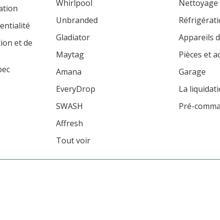
Whirlpool
Nettoyage
ation
Unbranded
Réfrigérat
entialité
Gladiator
Appareils d
tion et de
Maytag
Pièces et a
bec
Amana
Garage
EveryDrop
La liquidat
SWASH
Pré-comm
Affresh
Tout voir