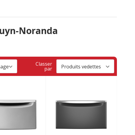
Rouyn-Noranda
Classer
par