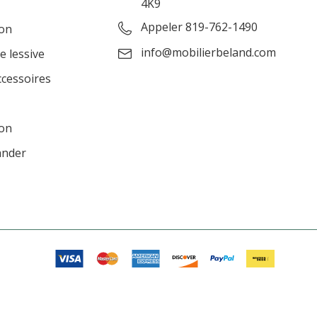
4K9
Appeler 819-762-1490
ion
info@mobilierbeland.com
e lessive
ccessoires
ion
ander