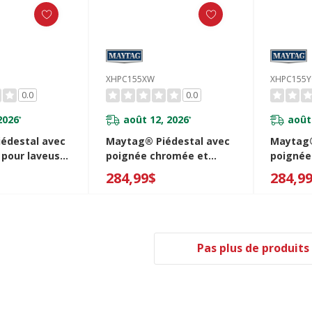
XHPC155XW
XHPC155Y
0.0
0.0
2026
août 12, 2026
août
*
*
édestal avec
Maytag® Piédestal avec
Maytag®
pour laveuse
poignée chromée et
poignée
e à
tiroir de rangement - 15.5
tiroir d
284,99$
284,9
 frontal de
po (39.37 cm) XHPC155XW
po (39.
PC155RF
Pas plus de produits