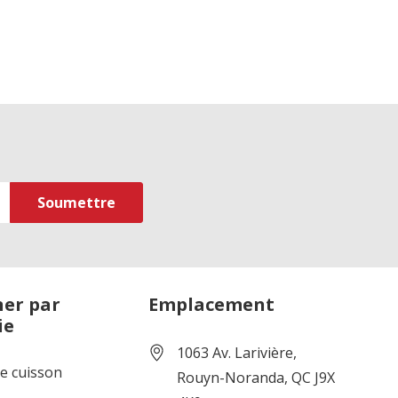
er par
Emplacement
ie
1063 Av. Larivière,
de cuisson
Rouyn-Noranda, QC J9X