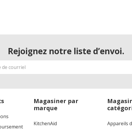
Rejoignez notre liste d’envoi.
ts
Magasiner par
Magasin
marque
catégor
ions
KitchenAid
Appareils 
boursement