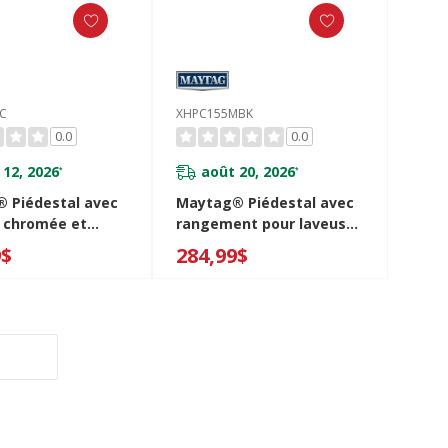
C
XHPC155MBK
0.0
0.0
 12, 2026
août 20, 2026
*
*
 Piédestal avec
Maytag® Piédestal avec
 chromée et
rangement pour laveuse
e rangement - 15.5
et sécheuse à
9$
284,99$
37 cm) XHPC155YC
chargement frontal de
15,5 po XHPC155MBK