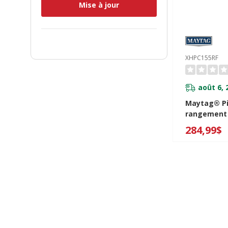
Mise à jour
XHPC155RF
août 6, 
Maytag® Pi
rangement 
et sécheus
284,99$
chargement
15,5 po XH