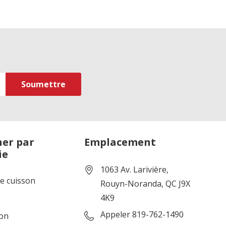
er par
Emplacement
ie
1063 Av. Larivière,
de cuisson
Rouyn-Noranda, QC J9X
4K9
Appeler 819-762-1490
ion