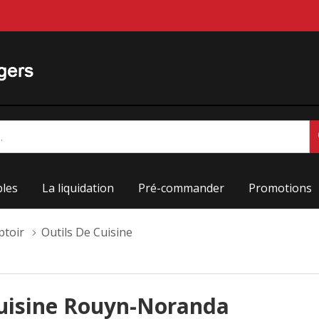
les
La liquidation
Pré-commander
Promotions
ptoir
Outils De Cuisine
cuisine Rouyn-Noranda