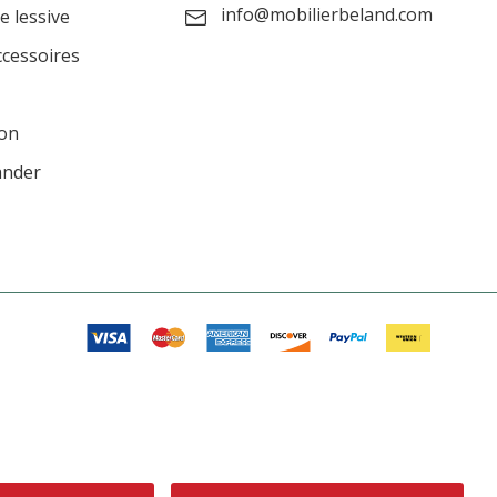
info@mobilierbeland.com
e lessive
ccessoires
ion
ander