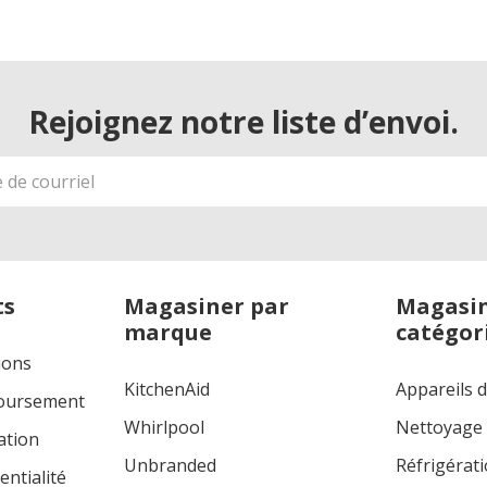
Rejoignez notre liste d’envoi.
ts
Magasiner par
Magasin
marque
catégor
ions
KitchenAid
Appareils 
boursement
Whirlpool
Nettoyage
ation
Unbranded
Réfrigérat
entialité