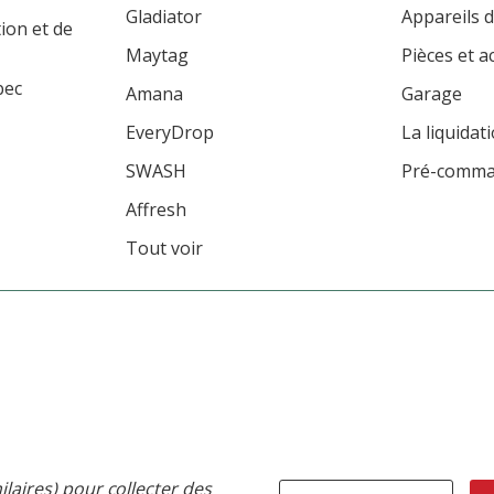
Gladiator
Appareils d
tion et de
Maytag
Pièces et a
bec
Amana
Garage
EveryDrop
La liquidat
SWASH
Pré-comm
Affresh
Tout voir
ilaires) pour collecter des