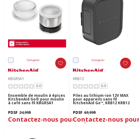
Comparer
Comparer
KBGRSA1
KRB12
0.0
0.0
Ensemble de moulin à épices
Piles au lithium-ion 12V MAX
KitchenAid Go® pour moulin
pour appareils sans fil
à café sans fil KBGRSA1
KitchenAid Go™, KRB12 KRB12
PDSF
24,99$
PDSF
69,99$
Contactez-nous pour le prix
Contactez-nous pour