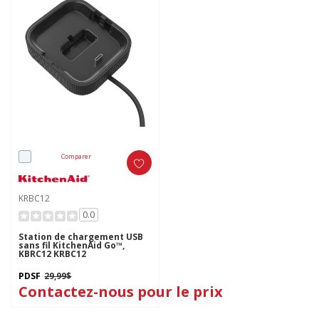
Comparer
KRBC12
0.0
Station de chargement USB
sans fil KitchenAid Go™,
KBRC12 KRBC12
PDSF
29,99$
Contactez-nous pour le prix